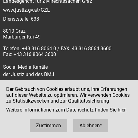
Landesgericht für Zivilrechtssachen Graz
www.justiz.gv.at/GZL
Dienststelle: 638
8010 Graz
Marburger Kai 49
Telefon: +43 316 8064-0 / FAX: 43 316 8064 3600
Fax: +43 316 8064 3600
Social Media Kanäle
der Justiz und des BMJ
Der Gebrauch von Cookies erlaubt uns, Ihre Erfahrungen
auf dieser Website zu optimieren. Wir verwenden Cookies
zu Statistikzwecken und zur Qualitätssicherung
Impressum
Weitere Informationen zum Datenschutz finden Sie
hier
.
Datenschutz
Barrierefreiheit
Zustimmen
Ablehnen*
Hinweisgeber:innenplattform (für Mitarbeiter:innen)