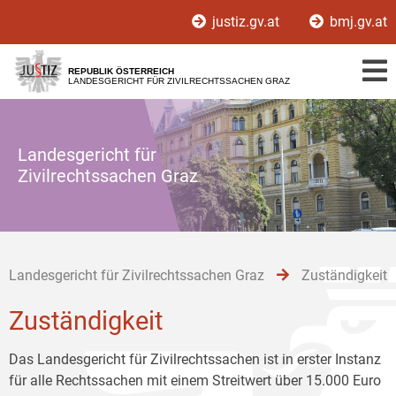
Zur
Zum
Zum
justiz.gv.at
bmj.gv.at
Hauptnavigation
Inhalt
Untermenü
[1]
[2]
[3]
REPUBLIK ÖSTERREICH
LANDESGERICHT FÜR ZIVILRECHTSSACHEN GRAZ
Landesgericht für
Zivilrechtssachen Graz
Landesgericht für Zivilrechtssachen Graz
Zuständigkeit
Zuständigkeit
Das Landesgericht für Zivilrechtssachen ist in erster Instanz
für alle Rechtssachen mit einem Streitwert über 15.000 Euro