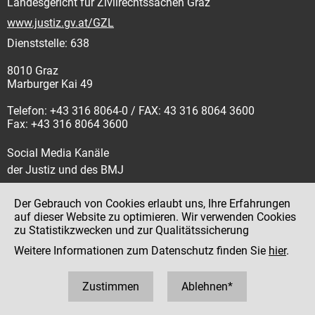
Landesgericht für Zivilrechtssachen Graz
www.justiz.gv.at/GZL
Dienststelle: 638
8010 Graz
Marburger Kai 49
Telefon: +43 316 8064-0 / FAX: 43 316 8064 3600
Fax: +43 316 8064 3600
Social Media Kanäle
der Justiz und des BMJ
Der Gebrauch von Cookies erlaubt uns, Ihre Erfahrungen
auf dieser Website zu optimieren. Wir verwenden Cookies
zu Statistikzwecken und zur Qualitätssicherung
Impressum
Weitere Informationen zum Datenschutz finden Sie
hier
.
Datenschutz
Barrierefreiheit
Zustimmen
Ablehnen*
Hinweisgeber:innenplattform (für Mitarbeiter:innen)