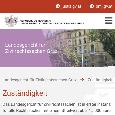
Zur
Zum
Zum
justiz.gv.at
bmj.gv.at
Hauptnavigation
Inhalt
Untermenü
[1]
[2]
[3]
REPUBLIK ÖSTERREICH
LANDESGERICHT FÜR ZIVILRECHTSSACHEN GRAZ
Landesgericht für
Zivilrechtssachen Graz
Landesgericht für Zivilrechtssachen Graz
Zuständigkeit
Zuständigkeit
Das Landesgericht für Zivilrechtssachen ist in erster Instanz
für alle Rechtssachen mit einem Streitwert über 15.000 Euro