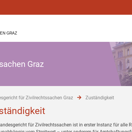
HEN GRAZ
ssachen Graz
sgericht für Zivilrechtssachen Graz
Zuständigkeit
ständigkeit
andesgericht für Zivilrechtssachen ist in erster Instanz für all
 unabhängig vom Streitwert – unter anderem für Amtshaftungsfäl