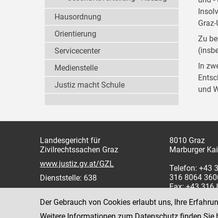
Insol
Hausordnung
Graz-
Orientierung
Zu be
(insb
Servicecenter
In zw
Medienstelle
Entsc
Justiz macht Schule
und W
Landesgericht für
8010 Graz
Zivilrechtssachen Graz
Marburger Kai
www.justiz.gv.at/GZL
Telefon: +43 
316 8064 360
Dienststelle: 638
Fax: +43 316
Der Gebrauch von Cookies erlaubt uns, Ihre Erfahru
Weitere Informationen zum Datenschutz finden Sie