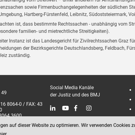
venzsachen sowie Firmenbuchangelegenheiten der südlichen Stei
Umgebung, Hartberg-Fürstenfeld, Leibnitz, Südoststeiermark, Vo
achten ist, dass bestimmte Rechtssachen - unabhängig vom Stre
esondere familien- und mietrechtliche Streitigkeiten).
eiter Instanz ist das Landesgericht für Zivilrechtssachen Graz f
heidungen der Bezirksgerichte Deutschlandsberg, Feldbach, Fürst
eiz zuständig.
Social Media Kanäle
 49
der Justiz und des BMJ
316 8064-0 / FAX: 43
0
 8064 3600
ngen auf dieser Website zu optimieren. Wir verwenden Cookies z
hier
.