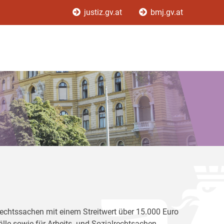
justiz.gv.at
bmj.gv.at
e Rechtssachen mit einem Streitwert über 15.000 Euro
le sowie für Arbeits- und Sozialrechtsachen,