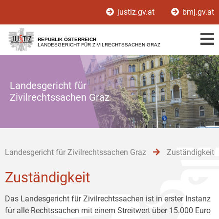
Zur
Zum
Zum
justiz.gv.at
bmj.gv.at
Hauptnavigation
Inhalt
Untermenü
[1]
[2]
[3]
REPUBLIK ÖSTERREICH
LANDESGERICHT FÜR ZIVILRECHTSSACHEN GRAZ
Landesgericht für
Zivilrechtssachen Graz
Landesgericht für Zivilrechtssachen Graz
Zuständigkeit
Zuständigkeit
Das Landesgericht für Zivilrechtssachen ist in erster Instanz
für alle Rechtssachen mit einem Streitwert über 15.000 Euro