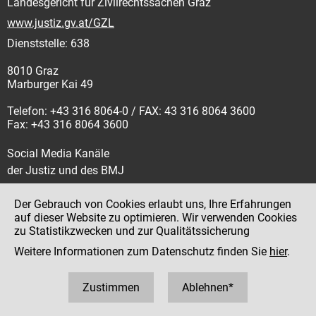
Landesgericht für Zivilrechtssachen Graz
www.justiz.gv.at/GZL
Dienststelle: 638
8010 Graz
Marburger Kai 49
Telefon: +43 316 8064-0 / FAX: 43 316 8064 3600
Fax: +43 316 8064 3600
Social Media Kanäle
der Justiz und des BMJ
Der Gebrauch von Cookies erlaubt uns, Ihre Erfahrungen
auf dieser Website zu optimieren. Wir verwenden Cookies
zu Statistikzwecken und zur Qualitätssicherung
Impressum
Weitere Informationen zum Datenschutz finden Sie
hier
.
Datenschutz
Barrierefreiheit
Zustimmen
Ablehnen*
Hinweisgeber:innenplattform (für Mitarbeiter:innen)