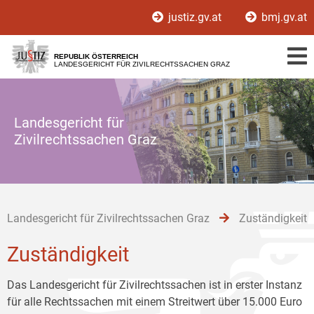
Zur
Zum
Zum
justiz.gv.at
bmj.gv.at
Hauptnavigation
Inhalt
Untermenü
[1]
[2]
[3]
REPUBLIK ÖSTERREICH
LANDESGERICHT FÜR ZIVILRECHTSSACHEN GRAZ
Landesgericht für
Zivilrechtssachen Graz
Landesgericht für Zivilrechtssachen Graz
Zuständigkeit
Zuständigkeit
Das Landesgericht für Zivilrechtssachen ist in erster Instanz
für alle Rechtssachen mit einem Streitwert über 15.000 Euro