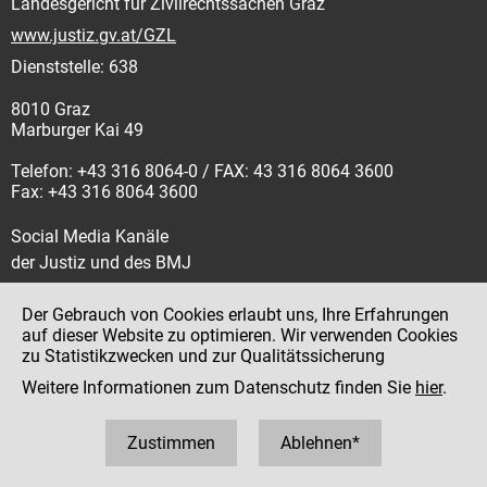
Landesgericht für Zivilrechtssachen Graz
www.justiz.gv.at/GZL
Dienststelle: 638
8010 Graz
Marburger Kai 49
Telefon: +43 316 8064-0 / FAX: 43 316 8064 3600
Fax: +43 316 8064 3600
Social Media Kanäle
der Justiz und des BMJ
Der Gebrauch von Cookies erlaubt uns, Ihre Erfahrungen
auf dieser Website zu optimieren. Wir verwenden Cookies
zu Statistikzwecken und zur Qualitätssicherung
Impressum
Weitere Informationen zum Datenschutz finden Sie
hier
.
Datenschutz
Barrierefreiheit
Zustimmen
Ablehnen*
Hinweisgeber:innenplattform (für Mitarbeiter:innen)