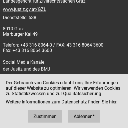
Landesgericht für Zivilrechtssachen Graz
www.justiz.gv.at/GZL
Dienststelle: 638
8010 Graz
Marburger Kai 49
Telefon: +43 316 8064-0 / FAX: 43 316 8064 3600
Fax: +43 316 8064 3600
Social Media Kanäle
der Justiz und des BMJ
Der Gebrauch von Cookies erlaubt uns, Ihre Erfahrungen
auf dieser Website zu optimieren. Wir verwenden Cookies
zu Statistikzwecken und zur Qualitätssicherung
Impressum
Weitere Informationen zum Datenschutz finden Sie
hier
.
Datenschutz
Barrierefreiheit
Zustimmen
Ablehnen*
Hinweisgeber:innenplattform (für Mitarbeiter:innen)