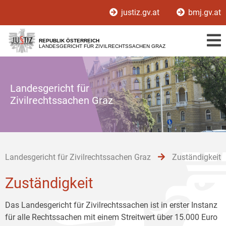
Zur
Zum
Zum
justiz.gv.at
bmj.gv.at
Hauptnavigation
Inhalt
Untermenü
[1]
[2]
[3]
REPUBLIK ÖSTERREICH
LANDESGERICHT FÜR ZIVILRECHTSSACHEN GRAZ
Landesgericht für
Zivilrechtssachen Graz
Landesgericht für Zivilrechtssachen Graz
Zuständigkeit
Zuständigkeit
Das Landesgericht für Zivilrechtssachen ist in erster Instanz
für alle Rechtssachen mit einem Streitwert über 15.000 Euro