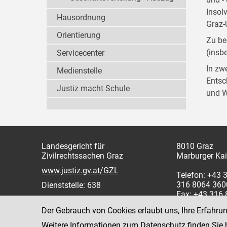
Insol
Hausordnung
Graz-
Orientierung
Zu be
(insb
Servicecenter
In zw
Medienstelle
Entsc
Justiz macht Schule
und W
Landesgericht für
8010 Graz
Zivilrechtssachen Graz
Marburger Kai
www.justiz.gv.at/GZL
Telefon: +43 
316 8064 360
Dienststelle: 638
Fax: +43 316
Der Gebrauch von Cookies erlaubt uns, Ihre Erfahru
Weitere Informationen zum Datenschutz finden Sie