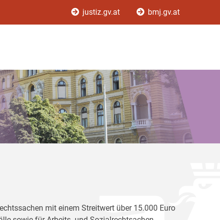
justiz.gv.at
bmj.gv.at
e Rechtssachen mit einem Streitwert über 15.000 Euro
le sowie für Arbeits- und Sozialrechtsachen,