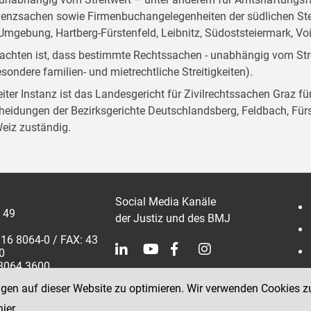
venzsachen sowie Firmenbuchangelegenheiten der südlichen Stei
Umgebung, Hartberg-Fürstenfeld, Leibnitz, Südoststeiermark, Vo
achten ist, dass bestimmte Rechtssachen - unabhängig vom Stre
esondere familien- und mietrechtliche Streitigkeiten).
eiter Instanz ist das Landesgericht für Zivilrechtssachen Graz f
heidungen der Bezirksgerichte Deutschlandsberg, Feldbach, Fürst
eiz zuständig.
Social Media Kanäle
 49
der Justiz und des BMJ
316 8064-0 / FAX: 43
0
 8064 3600
ngen auf dieser Website zu optimieren. Wir verwenden Cookies z
hier
.