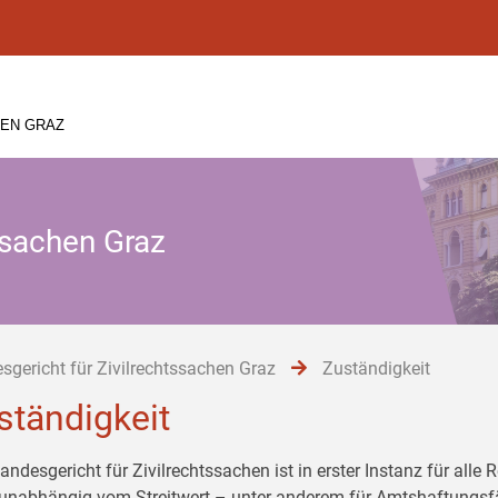
HEN GRAZ
ssachen Graz
sgericht für Zivilrechtssachen Graz
Zuständigkeit
ständigkeit
andesgericht für Zivilrechtssachen ist in erster Instanz für all
 unabhängig vom Streitwert – unter anderem für Amtshaftungsfäl