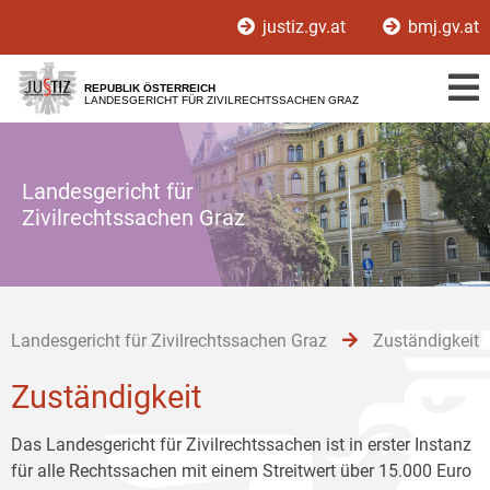
Zur
Zum
Zum
justiz.gv.at
bmj.gv.at
Hauptnavigation
Inhalt
Untermenü
[1]
[2]
[3]
REPUBLIK ÖSTERREICH
LANDESGERICHT FÜR ZIVILRECHTSSACHEN GRAZ
Landesgericht für
Zivilrechtssachen Graz
Landesgericht für Zivilrechtssachen Graz
Zuständigkeit
Zuständigkeit
Das Landesgericht für Zivilrechtssachen ist in erster Instanz
für alle Rechtssachen mit einem Streitwert über 15.000 Euro