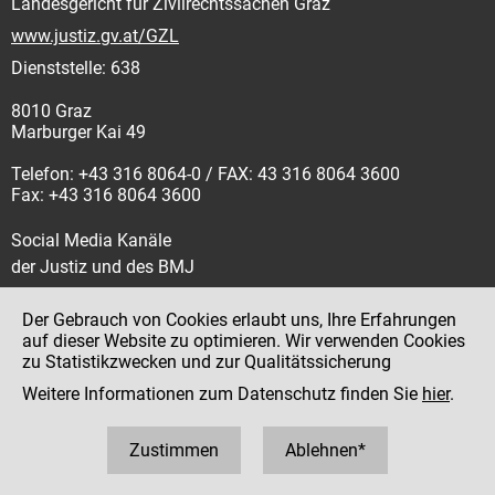
Landesgericht für Zivilrechtssachen Graz
www.justiz.gv.at/GZL
Dienststelle: 638
8010 Graz
Marburger Kai 49
Telefon: +43 316 8064-0 / FAX: 43 316 8064 3600
Fax: +43 316 8064 3600
Social Media Kanäle
der Justiz und des BMJ
Der Gebrauch von Cookies erlaubt uns, Ihre Erfahrungen
auf dieser Website zu optimieren. Wir verwenden Cookies
zu Statistikzwecken und zur Qualitätssicherung
Impressum
Weitere Informationen zum Datenschutz finden Sie
hier
.
Datenschutz
Barrierefreiheit
Zustimmen
Ablehnen*
Hinweisgeber:innenplattform (für Mitarbeiter:innen)