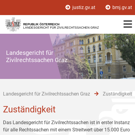
Zur
Zum
Zum
justiz.gv.at
bmj.gv.at
Hauptnavigation
Inhalt
Untermenü
[1]
[2]
[3]
REPUBLIK ÖSTERREICH
LANDESGERICHT FÜR ZIVILRECHTSSACHEN GRAZ
Landesgericht für
Zivilrechtssachen Graz
Landesgericht für Zivilrechtssachen Graz
Zuständigkeit
Zuständigkeit
Das Landesgericht für Zivilrechtssachen ist in erster Instanz
für alle Rechtssachen mit einem Streitwert über 15.000 Euro