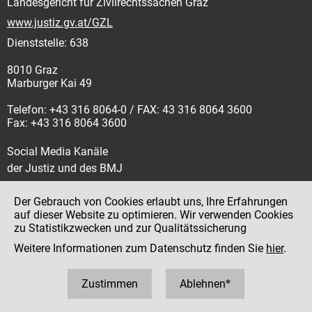
Landesgericht für Zivilrechtssachen Graz
www.justiz.gv.at/GZL
Dienststelle: 638
8010 Graz
Marburger Kai 49
Telefon: +43 316 8064-0 / FAX: 43 316 8064 3600
Fax: +43 316 8064 3600
Social Media Kanäle
der Justiz und des BMJ
Der Gebrauch von Cookies erlaubt uns, Ihre Erfahrungen
auf dieser Website zu optimieren. Wir verwenden Cookies
zu Statistikzwecken und zur Qualitätssicherung
Impressum
Weitere Informationen zum Datenschutz finden Sie
hier
.
Datenschutz
Barrierefreiheit
Zustimmen
Ablehnen*
Hinweisgeber:innenplattform (für Mitarbeiter:innen)