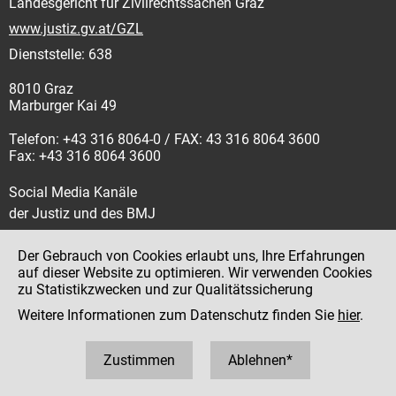
Landesgericht für Zivilrechtssachen Graz
www.justiz.gv.at/GZL
Dienststelle: 638
8010 Graz
Marburger Kai 49
Telefon: +43 316 8064-0 / FAX: 43 316 8064 3600
Fax: +43 316 8064 3600
Social Media Kanäle
der Justiz und des BMJ
Der Gebrauch von Cookies erlaubt uns, Ihre Erfahrungen
auf dieser Website zu optimieren. Wir verwenden Cookies
zu Statistikzwecken und zur Qualitätssicherung
Impressum
Weitere Informationen zum Datenschutz finden Sie
hier
.
Datenschutz
Barrierefreiheit
Zustimmen
Ablehnen*
Hinweisgeber:innenplattform (für Mitarbeiter:innen)