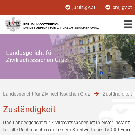
Zur
Zum
Zum
justiz.gv.at
bmj.gv.at
Hauptnavigation
Inhalt
Untermenü
[1]
[2]
[3]
REPUBLIK ÖSTERREICH
LANDESGERICHT FÜR ZIVILRECHTSSACHEN GRAZ
Landesgericht für
Zivilrechtssachen Graz
Landesgericht für Zivilrechtssachen Graz
Zuständigkeit
Zuständigkeit
Das Landesgericht für Zivilrechtssachen ist in erster Instanz
für alle Rechtssachen mit einem Streitwert über 15.000 Euro