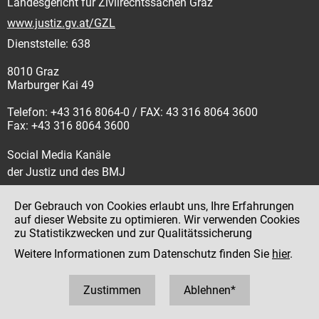
Landesgericht für Zivilrechtssachen Graz
www.justiz.gv.at/GZL
Dienststelle: 638
8010 Graz
Marburger Kai 49
Telefon: +43 316 8064-0 / FAX: 43 316 8064 3600
Fax: +43 316 8064 3600
Social Media Kanäle
der Justiz und des BMJ
Der Gebrauch von Cookies erlaubt uns, Ihre Erfahrungen
auf dieser Website zu optimieren. Wir verwenden Cookies
zu Statistikzwecken und zur Qualitätssicherung
Impressum
Weitere Informationen zum Datenschutz finden Sie
hier
.
Datenschutz
Barrierefreiheit
Zustimmen
Ablehnen*
Hinweisgeber:innenplattform (für Mitarbeiter:innen)