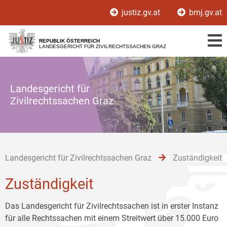
Zur
Zum
Zum
justiz.gv.at
bmj.gv.at
Hauptnavigation
Inhalt
Untermenü
[1]
[2]
[3]
REPUBLIK ÖSTERREICH
LANDESGERICHT FÜR ZIVILRECHTSSACHEN GRAZ
Landesgericht für
Zivilrechtssachen Graz
Landesgericht für Zivilrechtssachen Graz
Zuständigkeit
Zuständigkeit
Das Landesgericht für Zivilrechtssachen ist in erster Instanz
für alle Rechtssachen mit einem Streitwert über 15.000 Euro