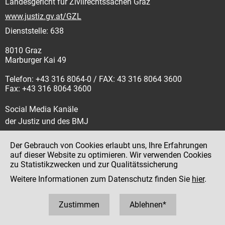
Landesgericht für Zivilrechtssachen Graz
www.justiz.gv.at/GZL
Dienststelle: 638
8010 Graz
Marburger Kai 49
Telefon: +43 316 8064-0 / FAX: 43 316 8064 3600
Fax: +43 316 8064 3600
Social Media Kanäle
der Justiz und des BMJ
Der Gebrauch von Cookies erlaubt uns, Ihre Erfahrungen
auf dieser Website zu optimieren. Wir verwenden Cookies
zu Statistikzwecken und zur Qualitätssicherung
Impressum
Weitere Informationen zum Datenschutz finden Sie
hier
.
Datenschutz
Barrierefreiheit
Zustimmen
Ablehnen*
Hinweisgeber:innenplattform (für Mitarbeiter:innen)