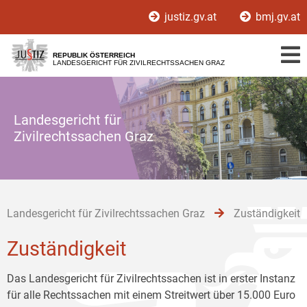
Zur
Zum
Zum
justiz.gv.at
bmj.gv.at
Hauptnavigation
Inhalt
Untermenü
[1]
[2]
[3]
REPUBLIK ÖSTERREICH
LANDESGERICHT FÜR ZIVILRECHTSSACHEN GRAZ
Landesgericht für
Zivilrechtssachen Graz
Landesgericht für Zivilrechtssachen Graz
Zuständigkeit
Zuständigkeit
Das Landesgericht für Zivilrechtssachen ist in erster Instanz
für alle Rechtssachen mit einem Streitwert über 15.000 Euro