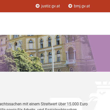
justiz.gv.at
bmj.gv.at
e Rechtssachen mit einem Streitwert über 15.000 Euro
le sowie für Arbeits- und Sozialrechtsachen,