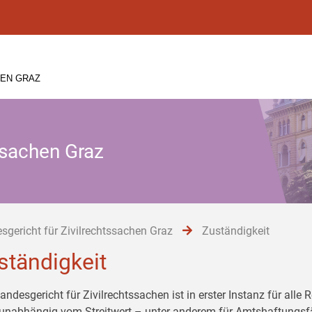
HEN GRAZ
ssachen Graz
sgericht für Zivilrechtssachen Graz
Zuständigkeit
ständigkeit
andesgericht für Zivilrechtssachen ist in erster Instanz für all
 unabhängig vom Streitwert – unter anderem für Amtshaftungsfäl