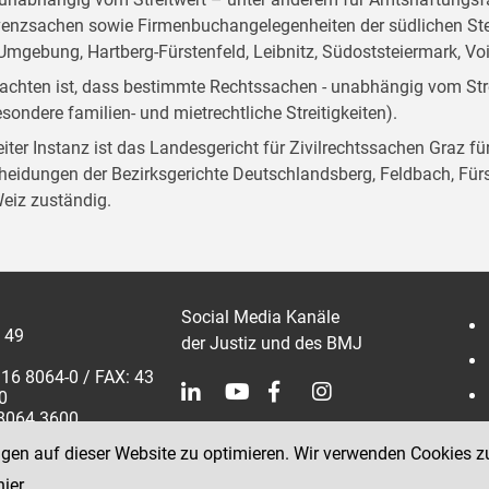
venzsachen sowie Firmenbuchangelegenheiten der südlichen Stei
Umgebung, Hartberg-Fürstenfeld, Leibnitz, Südoststeiermark, Vo
achten ist, dass bestimmte Rechtssachen - unabhängig vom Stre
esondere familien- und mietrechtliche Streitigkeiten).
eiter Instanz ist das Landesgericht für Zivilrechtssachen Graz f
heidungen der Bezirksgerichte Deutschlandsberg, Feldbach, Fürst
eiz zuständig.
Social Media Kanäle
 49
der Justiz und des BMJ
316 8064-0 / FAX: 43
0
 8064 3600
ngen auf dieser Website zu optimieren. Wir verwenden Cookies z
hier
.