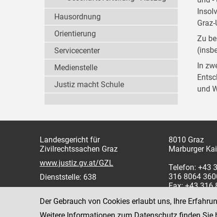
Insol
Hausordnung
Graz-
Orientierung
Zu be
(insb
Servicecenter
In zw
Medienstelle
Entsc
Justiz macht Schule
und W
Landesgericht für
8010 Graz
Zivilrechtssachen Graz
Marburger Kai
www.justiz.gv.at/GZL
Telefon: +43 
316 8064 360
Dienststelle: 638
Fax: +43 316
Der Gebrauch von Cookies erlaubt uns, Ihre Erfahru
Weitere Informationen zum Datenschutz finden Sie