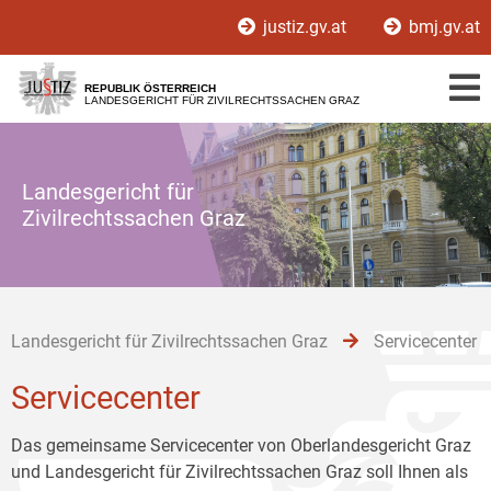
Zur
Zum
Zum
justiz.gv.at
bmj.gv.at
Hauptnavigation
Inhalt
Untermenü
[1]
[2]
[3]
REPUBLIK ÖSTERREICH
LANDESGERICHT FÜR ZIVILRECHTSSACHEN GRAZ
Landesgericht für
Zivilrechtssachen Graz
Landesgericht für Zivilrechtssachen Graz
Servicecenter
Servicecenter
Das gemeinsame Servicecenter von Oberlandesgericht Graz
und Landesgericht für Zivilrechtssachen Graz soll Ihnen als