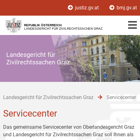
Zur
Zum
Zum
justiz.gv.at
bmj.gv.at
Hauptnavigation
Inhalt
Untermenü
[1]
[2]
[3]
REPUBLIK ÖSTERREICH
LANDESGERICHT FÜR ZIVILRECHTSSACHEN GRAZ
Landesgericht für
Zivilrechtssachen Graz
Landesgericht für Zivilrechtssachen Graz
Servicecenter
Servicecenter
Das gemeinsame Servicecenter von Oberlandesgericht Graz
und Landesgericht für Zivilrechtssachen Graz soll Ihnen als