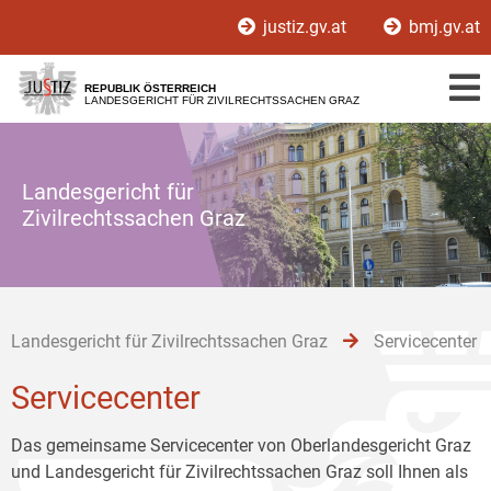
Zur
Zum
Zum
justiz.gv.at
bmj.gv.at
Hauptnavigation
Inhalt
Untermenü
[1]
[2]
[3]
REPUBLIK ÖSTERREICH
LANDESGERICHT FÜR ZIVILRECHTSSACHEN GRAZ
Landesgericht für
Zivilrechtssachen Graz
Landesgericht für Zivilrechtssachen Graz
Servicecenter
Servicecenter
Das gemeinsame Servicecenter von Oberlandesgericht Graz
und Landesgericht für Zivilrechtssachen Graz soll Ihnen als