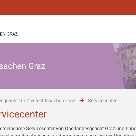
HEN GRAZ
ssachen Graz
sgericht für Zivilrechtssachen Graz
Servicecenter
rvicecenter
emeinsame Servicecenter von Oberlandesgericht Graz und Landes
fstelle für Ihre Anliegen zur Verfügung stehen, bei der Orientier