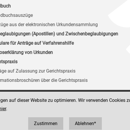
dbuch
ndbuchsauszüge
züge aus der elektronischen Urkundensammlung
eglaubigungen (Apostillen) und Zwischenbeglaubigungen
lare für Anträge auf Verfahrenshilfe
loserklärung von Urkunden
htspraxis
räge auf Zulassung zur Gerichtspraxis
ormationsbroschüren über die Gerichtspraxis
ngen auf dieser Website zu optimieren. Wir verwenden Cookies z
Social Media Kanäle
 49
hier
.
der Justiz und des BMJ
316 8064-0 / FAX: 43
0
Zustimmen
Ablehnen*
 8064 3600