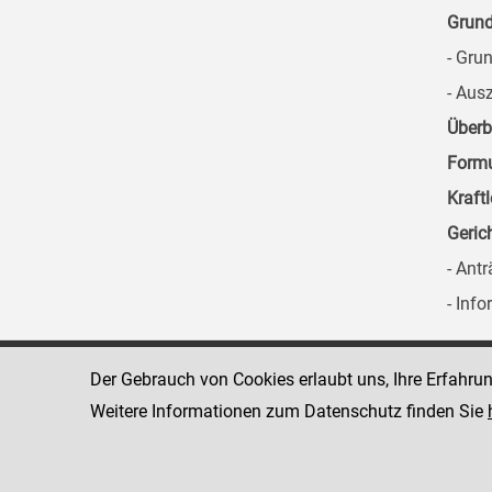
Grun
- Gru
- Aus
Überb
Formu
Kraft
Geric
- Ant
- Inf
Der Gebrauch von Cookies erlaubt uns, Ihre Erfahru
Landesgericht für
8010 Graz
Zivilrechtssachen Graz
Marburger Kai
Weitere Informationen zum Datenschutz finden Sie
www.justiz.gv.at/GZL
Telefon: +43 
316 8064 360
Dienststelle: 638
Fax: +43 316