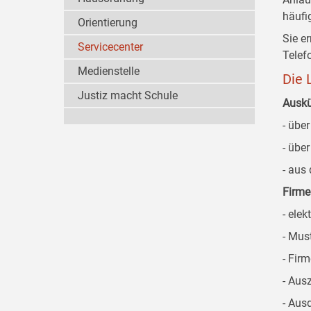
häufi
Orientierung
Sie e
Servicecenter
Telef
Medienstelle
Die 
Justiz macht Schule
Auskü
- übe
- übe
- aus
Firm
- ele
- Mus
- Fir
- Aus
- Aus