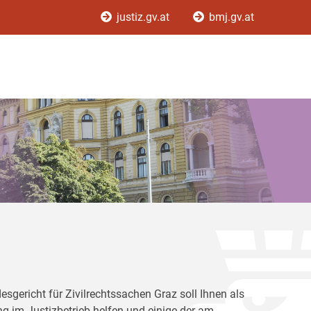
justiz.gv.at
bmj.gv.at
gericht für Zivilrechtssachen Graz soll Ihnen als
ung im Justizbetrieb helfen und einige der am