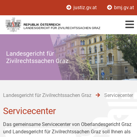
Zur
Zum
Zum
justiz.gv.at
bmj.gv.at
Hauptnavigation
Inhalt
Untermenü
[1]
[2]
[3]
REPUBLIK ÖSTERREICH
LANDESGERICHT FÜR ZIVILRECHTSSACHEN GRAZ
Landesgericht für
Zivilrechtssachen Graz
Landesgericht für Zivilrechtssachen Graz
Servicecenter
Servicecenter
Das gemeinsame Servicecenter von Oberlandesgericht Graz
und Landesgericht für Zivilrechtssachen Graz soll Ihnen als