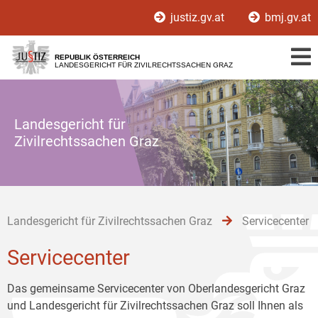
Zur
Zum
Zum
justiz.gv.at
bmj.gv.at
Hauptnavigation
Inhalt
Untermenü
[1]
[2]
[3]
REPUBLIK ÖSTERREICH
LANDESGERICHT FÜR ZIVILRECHTSSACHEN GRAZ
Landesgericht für
Zivilrechtssachen Graz
Landesgericht für Zivilrechtssachen Graz
Servicecenter
Servicecenter
Das gemeinsame Servicecenter von Oberlandesgericht Graz
und Landesgericht für Zivilrechtssachen Graz soll Ihnen als