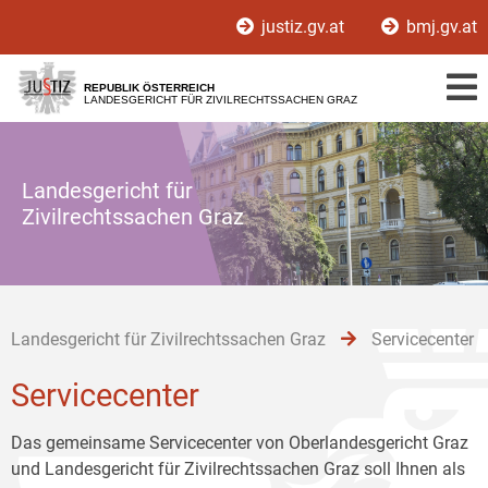
Zur
Zum
Zum
justiz.gv.at
bmj.gv.at
Hauptnavigation
Inhalt
Untermenü
[1]
[2]
[3]
REPUBLIK ÖSTERREICH
LANDESGERICHT FÜR ZIVILRECHTSSACHEN GRAZ
Landesgericht für
Zivilrechtssachen Graz
Landesgericht für Zivilrechtssachen Graz
Servicecenter
Servicecenter
Das gemeinsame Servicecenter von Oberlandesgericht Graz
und Landesgericht für Zivilrechtssachen Graz soll Ihnen als