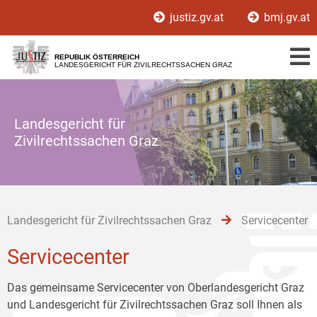
Zur
Zum
Zum
justiz.gv.at
bmj.gv.at
Hauptnavigation
Inhalt
Untermenü
[1]
[2]
[3]
REPUBLIK ÖSTERREICH
LANDESGERICHT FÜR ZIVILRECHTSSACHEN GRAZ
Landesgericht für
Zivilrechtssachen Graz
Landesgericht für Zivilrechtssachen Graz
Servicecenter
Servicecenter
Das gemeinsame Servicecenter von Oberlandesgericht Graz
und Landesgericht für Zivilrechtssachen Graz soll Ihnen als