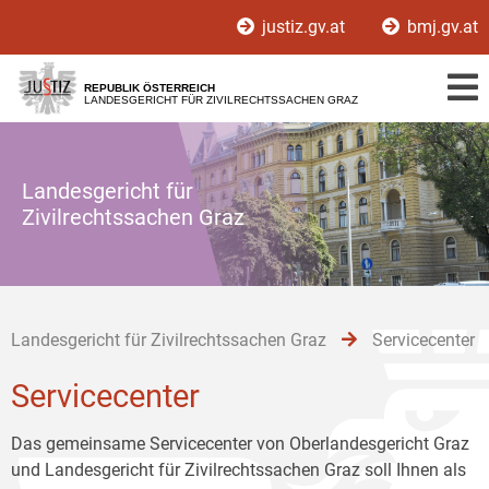
Zur
Zum
Zum
justiz.gv.at
bmj.gv.at
Hauptnavigation
Inhalt
Untermenü
[1]
[2]
[3]
REPUBLIK ÖSTERREICH
LANDESGERICHT FÜR ZIVILRECHTSSACHEN GRAZ
Landesgericht für
Zivilrechtssachen Graz
Landesgericht für Zivilrechtssachen Graz
Servicecenter
Servicecenter
Das gemeinsame Servicecenter von Oberlandesgericht Graz
und Landesgericht für Zivilrechtssachen Graz soll Ihnen als