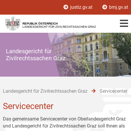
Zur
Zum
Zum
justiz.gv.at
bmj.gv.at
Hauptnavigation
Inhalt
Untermenü
[1]
[2]
[3]
REPUBLIK ÖSTERREICH
LANDESGERICHT FÜR ZIVILRECHTSSACHEN GRAZ
Landesgericht für
Zivilrechtssachen Graz
Landesgericht für Zivilrechtssachen Graz
Servicecenter
Servicecenter
Das gemeinsame Servicecenter von Oberlandesgericht Graz
und Landesgericht für Zivilrechtssachen Graz soll Ihnen als