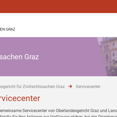
HEN GRAZ
ssachen Graz
sgericht für Zivilrechtssachen Graz
Servicecenter
rvicecenter
emeinsame Servicecenter von Oberlandesgericht Graz und Landes
fstelle für Ihre Anliegen zur Verfügung stehen, bei der Orientier