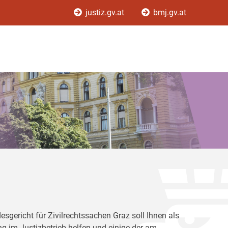
justiz.gv.at
bmj.gv.at
gericht für Zivilrechtssachen Graz soll Ihnen als
ung im Justizbetrieb helfen und einige der am