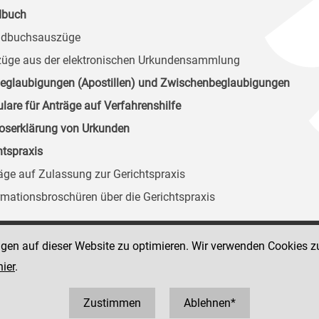
dbuch
ndbuchsauszüge
züge aus der elektronischen Urkundensammlung
eglaubigungen (Apostillen) und Zwischenbeglaubigungen
lare für Anträge auf Verfahrenshilfe
loserklärung von Urkunden
htspraxis
räge auf Zulassung zur Gerichtspraxis
ormationsbroschüren über die Gerichtspraxis
ngen auf dieser Website zu optimieren. Wir verwenden Cookies z
Social Media Kanäle
 49
hier
.
der Justiz und des BMJ
316 8064-0 / FAX: 43
0
Zustimmen
Ablehnen*
 8064 3600