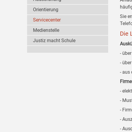
häufi
Orientierung
Sie e
Servicecenter
Telef
Medienstelle
Die 
Justiz macht Schule
Auskü
- übe
- übe
- aus
Firm
- ele
- Mus
- Fir
- Aus
- Aus