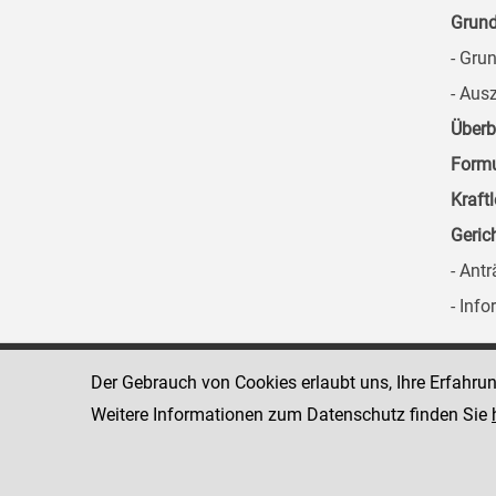
Grun
- Gru
- Aus
Überb
Formu
Kraft
Geric
- Ant
- Inf
Der Gebrauch von Cookies erlaubt uns, Ihre Erfahru
Landesgericht für
8010 Graz
Zivilrechtssachen Graz
Marburger Kai
Weitere Informationen zum Datenschutz finden Sie
www.justiz.gv.at/GZL
Telefon: +43 
316 8064 360
Dienststelle: 638
Fax: +43 316