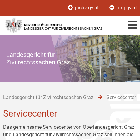
Zur
Zum
Zum
justiz.gv.at
bmj.gv.at
Hauptnavigation
Inhalt
Untermenü
[1]
[2]
[3]
REPUBLIK ÖSTERREICH
LANDESGERICHT FÜR ZIVILRECHTSSACHEN GRAZ
Landesgericht für
Zivilrechtssachen Graz
Landesgericht für Zivilrechtssachen Graz
Servicecenter
Servicecenter
Das gemeinsame Servicecenter von Oberlandesgericht Graz
und Landesgericht für Zivilrechtssachen Graz soll Ihnen als