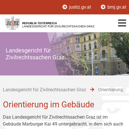
Zur
Zum
Zum
justiz.gv.at
bmj.gv.at
Hauptnavigation
Inhalt
Untermenü
[1]
[2]
[3]
REPUBLIK ÖSTERREICH
LANDESGERICHT FÜR ZIVILRECHTSSACHEN GRAZ
Landesgericht für
Zivilrechtssachen Graz
Landesgericht für Zivilrechtssachen Graz
Orientierung
Orientierung im Gebäude
Das Landesgericht für Zivilrechtssachen Graz ist im
Gebäude Marburger Kai 49 untergebracht, in dem sich auch