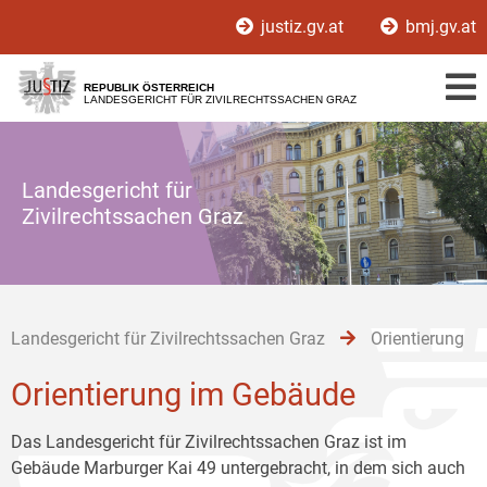
Zur
Zum
Zum
justiz.gv.at
bmj.gv.at
Hauptnavigation
Inhalt
Untermenü
[1]
[2]
[3]
REPUBLIK ÖSTERREICH
LANDESGERICHT FÜR ZIVILRECHTSSACHEN GRAZ
Landesgericht für
Zivilrechtssachen Graz
Landesgericht für Zivilrechtssachen Graz
Orientierung
Orientierung im Gebäude
Das Landesgericht für Zivilrechtssachen Graz ist im
Gebäude Marburger Kai 49 untergebracht, in dem sich auch