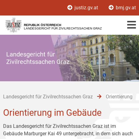
Zur
Zum
Zum
justiz.gv.at
bmj.gv.at
Hauptnavigation
Inhalt
Untermenü
[1]
[2]
[3]
REPUBLIK ÖSTERREICH
LANDESGERICHT FÜR ZIVILRECHTSSACHEN GRAZ
Landesgericht für
Zivilrechtssachen Graz
Landesgericht für Zivilrechtssachen Graz
Orientierung
Orientierung im Gebäude
Das Landesgericht für Zivilrechtssachen Graz ist im
Gebäude Marburger Kai 49 untergebracht, in dem sich auch