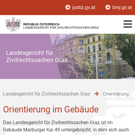
Zur
Zum
Zum
justiz.gv.at
bmj.gv.at
Hauptnavigation
Inhalt
Untermenü
[1]
[2]
[3]
REPUBLIK ÖSTERREICH
LANDESGERICHT FÜR ZIVILRECHTSSACHEN GRAZ
Landesgericht für
Zivilrechtssachen Graz
Landesgericht für Zivilrechtssachen Graz
Orientierung
Orientierung im Gebäude
Das Landesgericht für Zivilrechtssachen Graz ist im
Gebäude Marburger Kai 49 untergebracht, in dem sich auch