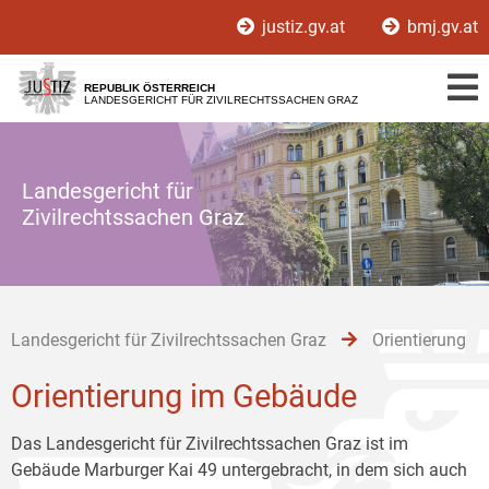
Zur
Zum
Zum
justiz.gv.at
bmj.gv.at
Hauptnavigation
Inhalt
Untermenü
[1]
[2]
[3]
REPUBLIK ÖSTERREICH
LANDESGERICHT FÜR ZIVILRECHTSSACHEN GRAZ
Landesgericht für
Zivilrechtssachen Graz
Landesgericht für Zivilrechtssachen Graz
Orientierung
Orientierung im Gebäude
Das Landesgericht für Zivilrechtssachen Graz ist im
Gebäude Marburger Kai 49 untergebracht, in dem sich auch