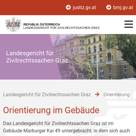
Zur
Zum
Zum
justiz.gv.at
bmj.gv.at
Hauptnavigation
Inhalt
Untermenü
[1]
[2]
[3]
REPUBLIK ÖSTERREICH
LANDESGERICHT FÜR ZIVILRECHTSSACHEN GRAZ
Landesgericht für
Zivilrechtssachen Graz
Landesgericht für Zivilrechtssachen Graz
Orientierung
Orientierung im Gebäude
Das Landesgericht für Zivilrechtssachen Graz ist im
Gebäude Marburger Kai 49 untergebracht, in dem sich auch