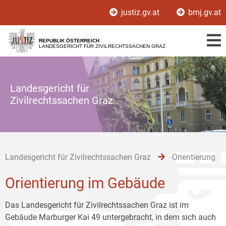
Zur
Zum
Zum
justiz.gv.at
bmj.gv.at
Hauptnavigation
Inhalt
Untermenü
[1]
[2]
[3]
REPUBLIK ÖSTERREICH
LANDESGERICHT FÜR ZIVILRECHTSSACHEN GRAZ
Landesgericht für
Zivilrechtssachen Graz
Landesgericht für Zivilrechtssachen Graz
Orientierung
Orientierung im Gebäude
Das Landesgericht für Zivilrechtssachen Graz ist im
Gebäude Marburger Kai 49 untergebracht, in dem sich auch