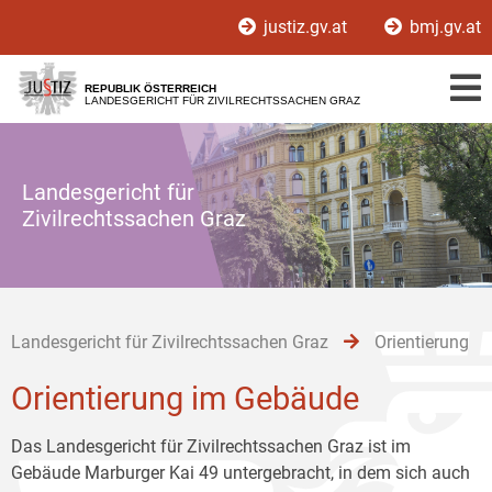
Zur
Zum
Zum
justiz.gv.at
bmj.gv.at
Hauptnavigation
Inhalt
Untermenü
[1]
[2]
[3]
REPUBLIK ÖSTERREICH
LANDESGERICHT FÜR ZIVILRECHTSSACHEN GRAZ
Landesgericht für
Zivilrechtssachen Graz
Landesgericht für Zivilrechtssachen Graz
Orientierung
Orientierung im Gebäude
Das Landesgericht für Zivilrechtssachen Graz ist im
Gebäude Marburger Kai 49 untergebracht, in dem sich auch