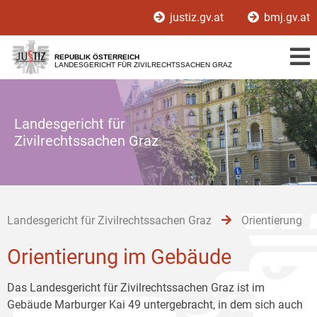
Zur
Zum
Zum
justiz.gv.at
bmj.gv.at
Hauptnavigation
Inhalt
Untermenü
[1]
[2]
[3]
REPUBLIK ÖSTERREICH
LANDESGERICHT FÜR ZIVILRECHTSSACHEN GRAZ
Landesgericht für
Zivilrechtssachen Graz
Landesgericht für Zivilrechtssachen Graz
Orientierung
Orientierung im Gebäude
Das Landesgericht für Zivilrechtssachen Graz ist im
Gebäude Marburger Kai 49 untergebracht, in dem sich auch