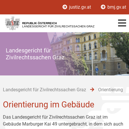
Zur
Zum
Zum
justiz.gv.at
bmj.gv.at
Hauptnavigation
Inhalt
Untermenü
[1]
[2]
[3]
REPUBLIK ÖSTERREICH
LANDESGERICHT FÜR ZIVILRECHTSSACHEN GRAZ
Landesgericht für
Zivilrechtssachen Graz
Landesgericht für Zivilrechtssachen Graz
Orientierung
Orientierung im Gebäude
Das Landesgericht für Zivilrechtssachen Graz ist im
Gebäude Marburger Kai 49 untergebracht, in dem sich auch