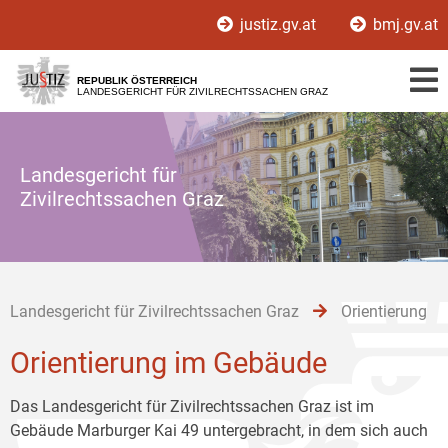
Zur
Zum
Zum
justiz.gv.at
bmj.gv.at
Hauptnavigation
Inhalt
Untermenü
[1]
[2]
[3]
REPUBLIK ÖSTERREICH
LANDESGERICHT FÜR ZIVILRECHTSSACHEN GRAZ
Landesgericht für
Zivilrechtssachen Graz
Landesgericht für Zivilrechtssachen Graz
Orientierung
Orientierung im Gebäude
Das Landesgericht für Zivilrechtssachen Graz ist im
Gebäude Marburger Kai 49 untergebracht, in dem sich auch