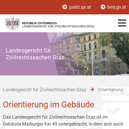
Zur
Zum
Zum
justiz.gv.at
bmj.gv.at
Hauptnavigation
Inhalt
Untermenü
[1]
[2]
[3]
REPUBLIK ÖSTERREICH
LANDESGERICHT FÜR ZIVILRECHTSSACHEN GRAZ
Landesgericht für
Zivilrechtssachen Graz
Landesgericht für Zivilrechtssachen Graz
Orientierung
Orientierung im Gebäude
Das Landesgericht für Zivilrechtssachen Graz ist im
Gebäude Marburger Kai 49 untergebracht, in dem sich auch