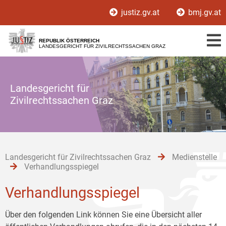
Zur
Zum
Zum
justiz.gv.at
bmj.gv.at
Hauptnavigation
Inhalt
Untermenü
[1]
[2]
[3]
REPUBLIK ÖSTERREICH
LANDESGERICHT FÜR ZIVILRECHTSSACHEN GRAZ
Landesgericht für
Zivilrechtssachen Graz
Landesgericht für Zivilrechtssachen Graz
Medienstelle
Verhandlungsspiegel
Verhandlungsspiegel
Über den folgenden Link können Sie eine Übersicht aller