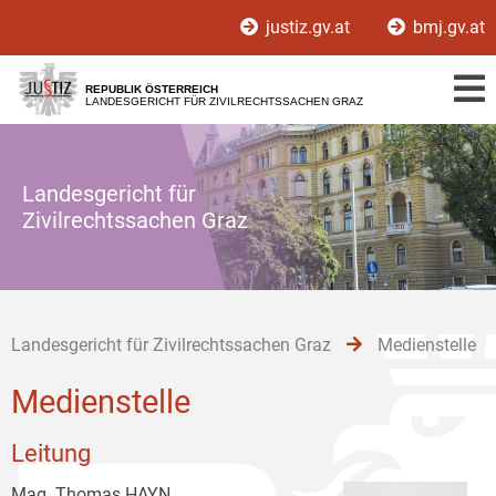
Zur
Zum
Zum
justiz.gv.at
bmj.gv.at
Hauptnavigation
Inhalt
Untermenü
[1]
[2]
[3]
REPUBLIK ÖSTERREICH
LANDESGERICHT FÜR ZIVILRECHTSSACHEN GRAZ
Landesgericht für
Zivilrechtssachen Graz
Landesgericht für Zivilrechtssachen Graz
Medienstelle
Medienstelle
Leitung
Mag. Thomas HAYN