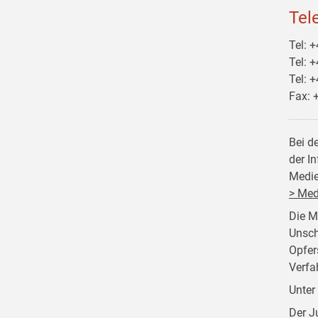
Tel
Tel: 
Tel: 
Tel: 
Fax: 
Bei d
der I
Medie
> Med
Die M
Unsch
Opfer
Verfa
Unter
Der J