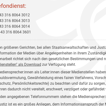
efondienst:
+43 316 8064 3012
+43 316 8064 3013
+43 316 8064 3014
+43 316 8064 3601
en größeren Gerichten, bei allen Staatsanwaltschaften und Justiz
nformation der Medien über Angelegenheiten in ihrem Zuständigkei
narbeit richtet sich nach den gesetzlichen Bestimmungen und 
ienstellen" als Download
zur Verfügung steht.
ediensprecher:innen als Leiter:innen dieser Medienstellen habe
uldsvermutung, Gewährleistung eines fairen Verfahrens, Vorsch
schutz, Persönlichkeitsrechte) zu beachten und dafür zu sorg
hren dadurch nicht vereitelt, erschwert, verzögert oder gefährdet 
 den angegebenen Telefonnummern stehen die Mediensprecher:in
ustiz ist es ein großes Anliegen, dem Informationsanspruch d