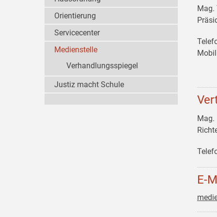
Mag.
Orientierung
Präsi
Servicecenter
Telef
Medienstelle
Mobil
Verhandlungsspiegel
Justiz macht Schule
Ver
Mag.
Richt
Telef
E-M
medie