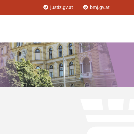
justiz.gv.at
bmj.gv.at