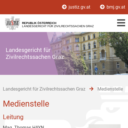
Zur
Zum
Zum
justiz.gv.at
bmj.gv.at
Hauptnavigation
Inhalt
Untermenü
[1]
[2]
[3]
REPUBLIK ÖSTERREICH
LANDESGERICHT FÜR ZIVILRECHTSSACHEN GRAZ
Landesgericht für
Zivilrechtssachen Graz
Landesgericht für Zivilrechtssachen Graz
Medienstelle
Medienstelle
Leitung
Mag. Thomas HAYN