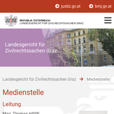
Zur
Zum
Zum
justiz.gv.at
bmj.gv.at
Hauptnavigation
Inhalt
Untermenü
[1]
[2]
[3]
REPUBLIK ÖSTERREICH
LANDESGERICHT FÜR ZIVILRECHTSSACHEN GRAZ
Landesgericht für
Zivilrechtssachen Graz
Landesgericht für Zivilrechtssachen Graz
Medienstelle
Medienstelle
Leitung
Mag. Thomas HAYN