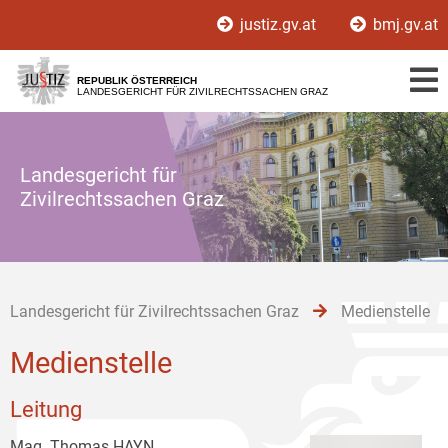
Zur
Zum
Zum
justiz.gv.at
bmj.gv.at
Hauptnavigation
Inhalt
Untermenü
[1]
[2]
[3]
REPUBLIK ÖSTERREICH
LANDESGERICHT FÜR ZIVILRECHTSSACHEN GRAZ
Landesgericht für
Zivilrechtssachen Graz
Landesgericht für Zivilrechtssachen Graz
Medienstelle
Medienstelle
Leitung
Mag. Thomas HAYN