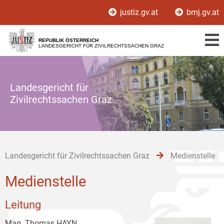
Zur
Zum
Zum
justiz.gv.at
bmj.gv.at
Hauptnavigation
Inhalt
Untermenü
[1]
[2]
[3]
REPUBLIK ÖSTERREICH
LANDESGERICHT FÜR ZIVILRECHTSSACHEN GRAZ
Landesgericht für
Zivilrechtssachen Graz
Landesgericht für Zivilrechtssachen Graz
Medienstelle
Medienstelle
Leitung
Mag. Thomas HAYN