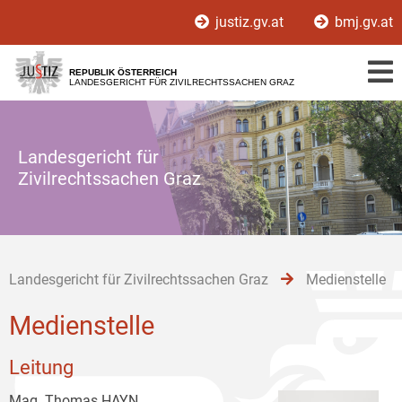
Zur
Zum
Zum
justiz.gv.at
bmj.gv.at
Hauptnavigation
Inhalt
Untermenü
[1]
[2]
[3]
REPUBLIK ÖSTERREICH
LANDESGERICHT FÜR ZIVILRECHTSSACHEN GRAZ
Landesgericht für
Zivilrechtssachen Graz
Landesgericht für Zivilrechtssachen Graz
Medienstelle
Medienstelle
Leitung
Mag. Thomas HAYN