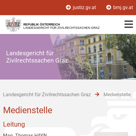
Zur
Zum
Zum
justiz.gv.at
bmj.gv.at
Hauptnavigation
Inhalt
Untermenü
[1]
[2]
[3]
REPUBLIK ÖSTERREICH
LANDESGERICHT FÜR ZIVILRECHTSSACHEN GRAZ
Landesgericht für
Zivilrechtssachen Graz
Landesgericht für Zivilrechtssachen Graz
Medienstelle
Medienstelle
Leitung
Mag. Thomas HAYN