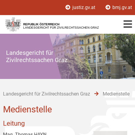
Zur
Zum
Zum
justiz.gv.at
bmj.gv.at
Hauptnavigation
Inhalt
Untermenü
[1]
[2]
[3]
REPUBLIK ÖSTERREICH
LANDESGERICHT FÜR ZIVILRECHTSSACHEN GRAZ
Landesgericht für
Zivilrechtssachen Graz
Landesgericht für Zivilrechtssachen Graz
Medienstelle
Medienstelle
Leitung
Mag. Thomas HAYN