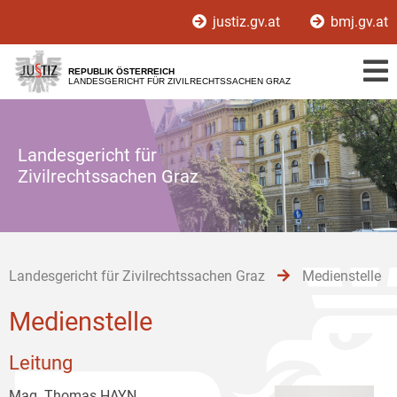
Zur
Zum
Zum
justiz.gv.at
bmj.gv.at
Hauptnavigation
Inhalt
Untermenü
[1]
[2]
[3]
REPUBLIK ÖSTERREICH
LANDESGERICHT FÜR ZIVILRECHTSSACHEN GRAZ
Landesgericht für
Zivilrechtssachen Graz
Landesgericht für Zivilrechtssachen Graz
Medienstelle
Medienstelle
Leitung
Mag. Thomas HAYN