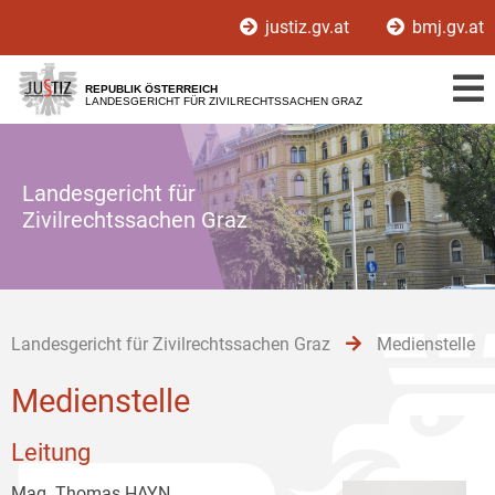
Zur
Zum
Zum
justiz.gv.at
bmj.gv.at
Hauptnavigation
Inhalt
Untermenü
[1]
[2]
[3]
REPUBLIK ÖSTERREICH
LANDESGERICHT FÜR ZIVILRECHTSSACHEN GRAZ
Landesgericht für
Zivilrechtssachen Graz
Landesgericht für Zivilrechtssachen Graz
Medienstelle
Medienstelle
Leitung
Mag. Thomas HAYN