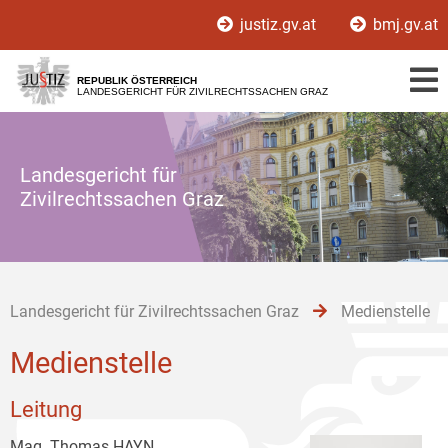
Zur
Zum
Zum
justiz.gv.at
bmj.gv.at
Hauptnavigation
Inhalt
Untermenü
[1]
[2]
[3]
REPUBLIK ÖSTERREICH
LANDESGERICHT FÜR ZIVILRECHTSSACHEN GRAZ
Landesgericht für
Zivilrechtssachen Graz
Landesgericht für Zivilrechtssachen Graz
Medienstelle
Medienstelle
Leitung
Mag. Thomas HAYN